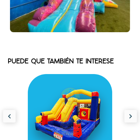
PUEDE QUE TAMBIÉN TE INTERESE
MULTIRAMPA PARTY
MOD 1141
MEDIDAS 6M LARGO X 4M ANCHO X 2M
ALTO INCLUYE......
$
28,599.00
(0)