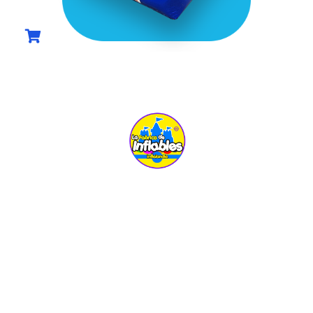
COMPRAR AHORA
UBICACIÓN:
Carretera Pachuca-Actopan km 7.1,
Col. La Loma Pachuca, Hgo
TELÉFONO:
+52 1 771 126 7635
ventas@fabricainflable.com