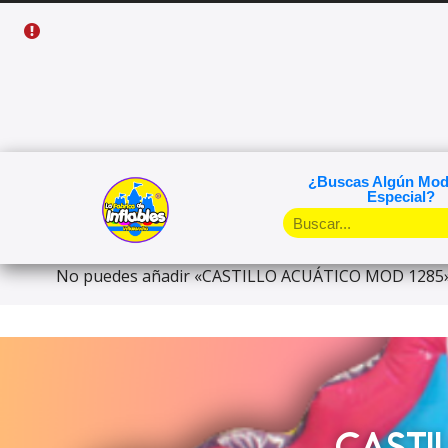
¿Buscas Algún Mod
Especial?
No puedes añadir «CASTILLO ACUÁTICO MOD 1285» al
CASTI