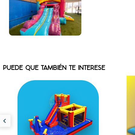
PUEDE QUE TAMBIÉN TE INTERESE
TRIPLE ZONA MIX
MOD 1247
ME
MEDIDAS 8M LARGO X 4M ANCHO X
3M ALTO INCLUYE......
$
39,790.00