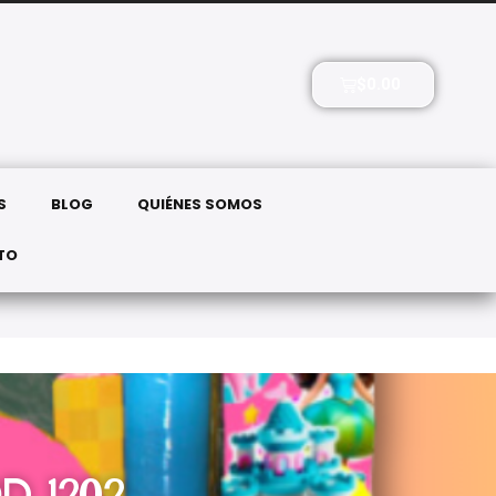
ELÉFONOS: 771 608 4267
$
0.00
S
BLOG
QUIÉNES SOMOS
TO
D 1202