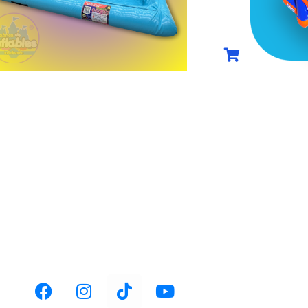
(0)
COMPRAR AHORA
C
ACIÓN:
TELÉFONO:
huca-Actopan km
+52 1 771 126 7635
.1,
ventas@fabricainflable.com
 Pachuca, Hgo