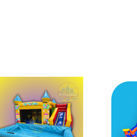
CAST
AQUA PARK ROJO
DIDAS 5.4M LARGO X 4.3M ANCHO
MEDIDAS 4.
X 3.5M ALTO INCLUYE......
X 2.6M
$
35,999.00
$