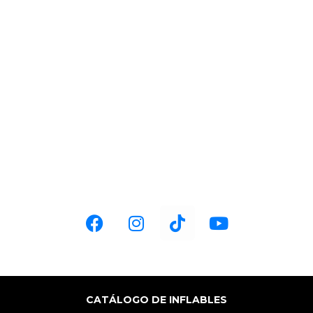
UBICACIÓN:
Carretera Pachuca-Actopan km 7.1,
Col. La Loma Pachuca, Hgo
TELÉFONO:
+52 1 771 126 7635
ventas@fabricainflable.com
HORARIOS:
Lun-Vie 9:00 am a 6:00 pm
Sáb 9:00 am a 4:00 pm
CATÁLOGO DE INFLABLES