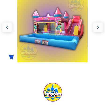
CASTILLO OLAS
PRINCESAS MOD 1202
MEDIDAS 5M LARGO X 4M ANCHO X 2.7M
ALTO INCLUYE......
$
28,269.00
(0)
COMPRAR AHORA