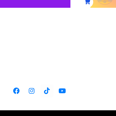
ACIÓN:
TELÉFONO:
huca-Actopan km
+52 1 771 126 7635
.1,
ventas@fabricainflable.com
 Pachuca, Hgo