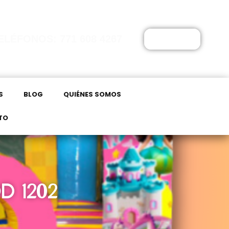
ELÉFONOS: 771 608 4267
$
0.00
S
BLOG
QUIÉNES SOMOS
TO
D 1202