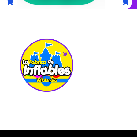
UBIC
Carretera Pac
7
Col. La Loma