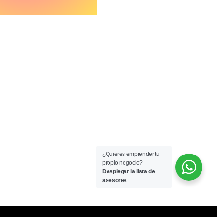
HORARIOS:
Lun-Vie 9:00 am a 6:00 pm
Sáb 9:00 am a 4:00 pm
¿Quieres emprender tu
propio negocio?
Desplegar la lista de
asesores