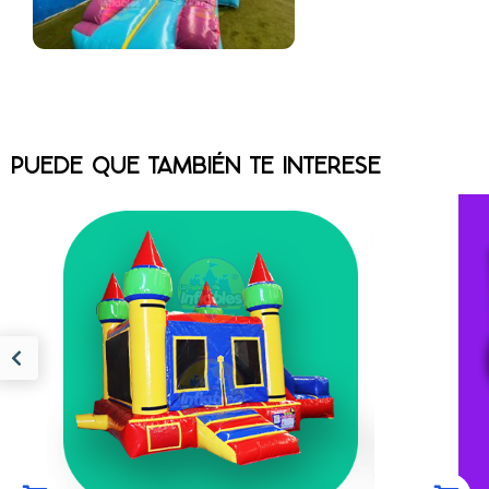
PUEDE QUE TAMBIÉN TE INTERESE
UNICORNIO RAMPA
MOD 1206
MEDIDAS 5.2M LARGO X 4M ANCHO X
ME
3M ALTO INCLUYE......
$
31,599.00
(0)
COMPRAR AHORA