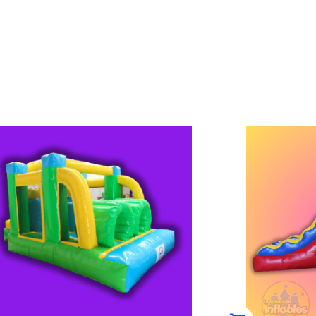
COMB
CASTILLO IMPERIAL
VERDE
MOD 1281
DIDAS 5M LARGO X 4M ANCHO X
MEDIDAS 5
3M ALTO INCLUYE......
2.4M 
$
26,499.00
$
(0)
COMPRAR AHORA
C