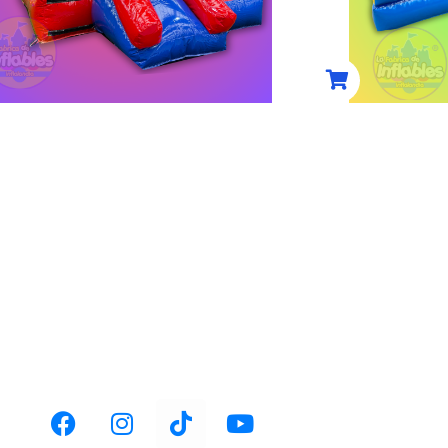
(0)
COMPRAR AHORA
C
ACIÓN:
TELÉFONO:
huca-Actopan km
+52 1 771 126 7635
.1,
ventas@fabricainflable.com
 Pachuca, Hgo