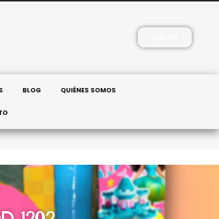
ELÉFONOS: 771 608 4267
$
0.00
S
BLOG
QUIÉNES SOMOS
TO
D 1202