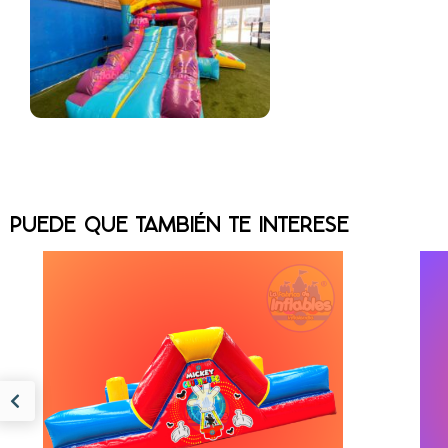
PUEDE QUE TAMBIÉN TE INTERESE
CUBO INTERACTIVO
PRINCESAS MOD 1114
MEDIDAS 4M LARGO X 3M ANCHO X
ME
2M ALTO INCLUYE......
$
26,289.00