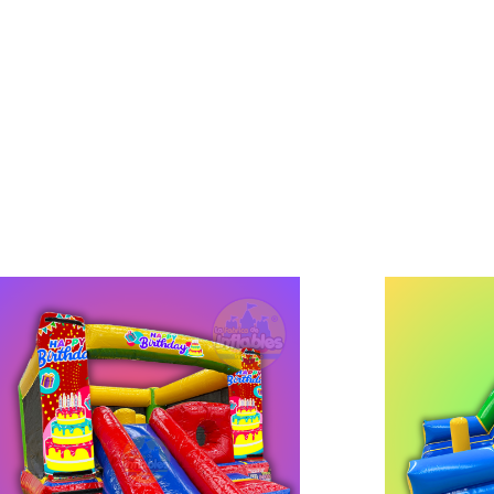
ESCALADORA HD
CUBO 
MICKEY
PART
DIDAS 5M LARGO X 3M ANCHO X
MEDIDAS 4
2M ALTO INCLUYE......
2M A
$
26,949.00
$