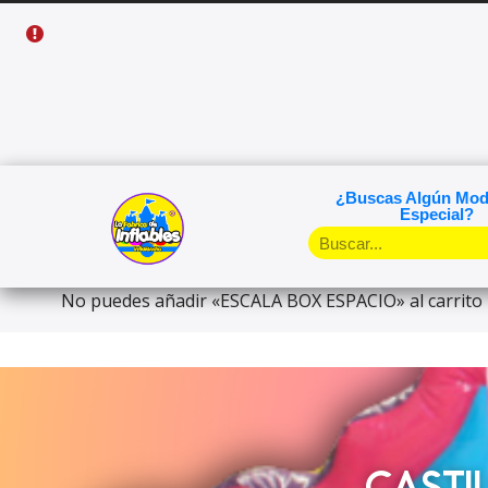
¿Buscas Algún Mod
Especial?
No puedes añadir «ESCALA BOX ESPACIO» al carrito 
CASTI