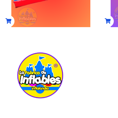
(0)
COMPRAR AHORA
UBIC
Carretera Pac
7
Col. La Loma