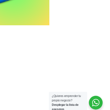
(0)
OMPRAR AHORA
COMPRAR A
HORARIOS:
Lun-Vie 9:00 am a 6:00 pm
Sáb 9:00 am a 4:00 pm
¿Quieres emprender tu
propio negocio?
Desplegar la lista de
asesores