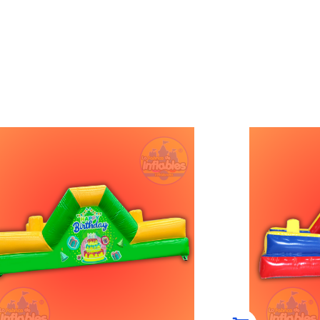
ESCALA BOX
ESCA
DINOSAURIOS
PART
DIDAS 6.5M LARGO X 4M ANCHO X
MEDIDAS 5
3M ALTO INCLUYE......
2M A
$
34,900.00
$
(0)
COMPRAR AHORA
C