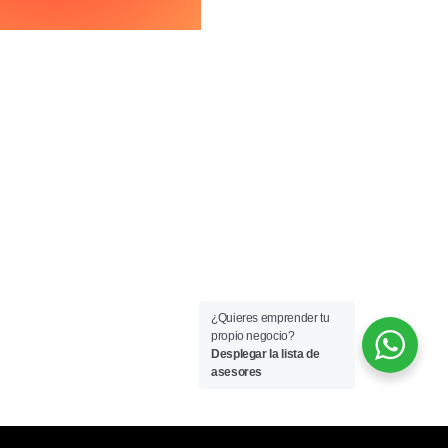
HORARIOS:
Lun-Vie 9:00 am a 6:00 pm
Sáb 9:00 am a 4:00 pm
¿Quieres emprender tu
propio negocio?
Desplegar la lista de
asesores