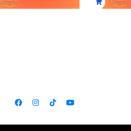
ACIÓN:
TELÉFONO:
huca-Actopan km
+52 1 771 126 7635
.1,
ventas@fabricainflable.com
 Pachuca, Hgo