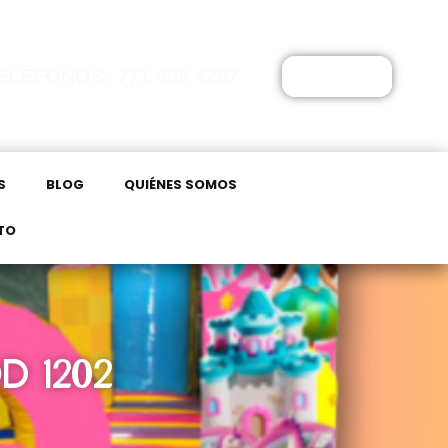
ELÉFONOS: 771 608 4267
$
0.00
S
BLOG
QUIÉNES SOMOS
TO
D 1202