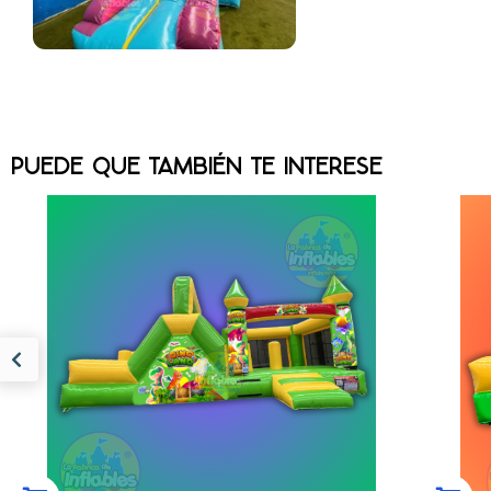
PUEDE QUE TAMBIÉN TE INTERESE
COMBO TUNELES
REY/ROJO MOD 1128
MEDIDAS 5M LARGO X 3M ANCHO X
ME
2.4M ALTO INCLUYE......
$
28,269.00
(0)
COMPRAR AHORA