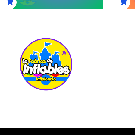
UBIC
Carretera Pac
7
Col. La Loma