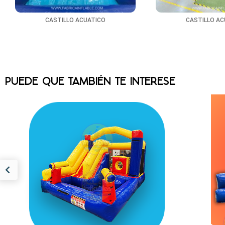
CASTILLO ACUATICO
CASTILLO AC
PUEDE QUE TAMBIÉN TE INTERESE
MULTICASTILLO
MICKEY MOD 1101
ME
MEDIDAS 4M LARGO X 3M ANCHO X
2.6M ALTO INCLUYE......
$
17,599.00
(0)
COMPRAR AHORA