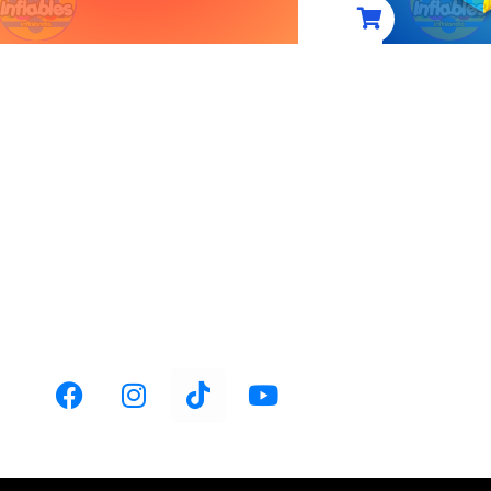
ACIÓN:
TELÉFONO:
huca-Actopan km
+52 1 771 126 7635
.1,
ventas@fabricainflable.com
 Pachuca, Hgo