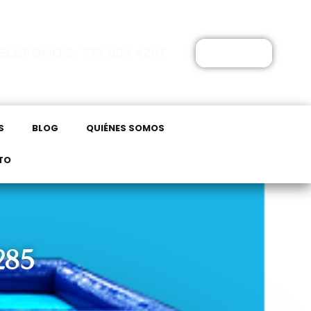
ELÉFONOS: 771 608 4267
$
0.00
S
BLOG
QUIÉNES SOMOS
TO
285