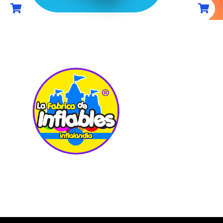
UBIC
Carretera Pac
7
Col. La Loma