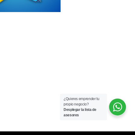
COMPRAR A
HORARIOS:
Lun-Vie 9:00 am a 6:00 pm
Sáb 9:00 am a 4:00 pm
¿Quieres emprender tu
propio negocio?
Desplegar la lista de
asesores