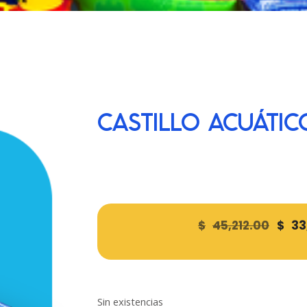
CASTILLO ACUÁTIC
$
45,212.00
$
33
Sin existencias