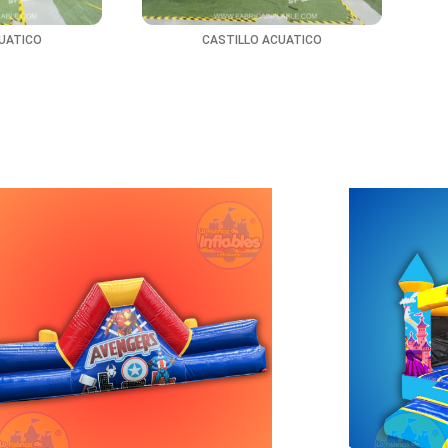
UATICO
CASTILLO ACUATICO
ESCA
COMBO SPLASH
A
DIDAS 3.5M LARGO X 3M ANCHO X
MEDIDAS 5
2.7M ALTO INCLUYE......
2M A
$
22,999.00
$
(0)
COMPRAR AHORA
C