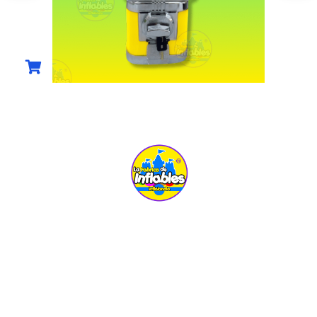
$
6,250.00
(0)
COMPRAR AHORA
UBICACIÓN:
Carretera Pachuca-Actopan km 7.1,
Col. La Loma Pachuca, Hgo
TELÉFONO:
+52 1 771 126 7635